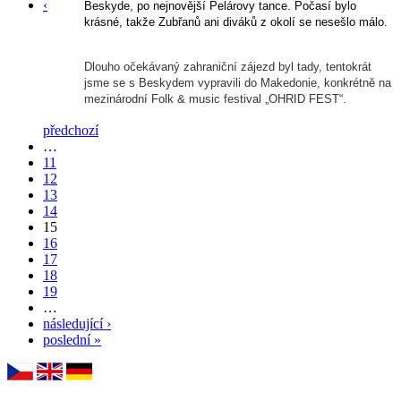
‹
Beskyde, po nejnovější Pelárovy tance. Počasí bylo
krásné, takže Zubřanů ani diváků z okolí se nesešlo málo.
Dlouho očekávaný zahraniční zájezd byl tady, tentokrát
jsme se s Beskydem vypravili do Makedonie, konkrétně na
mezinárodní Folk & music festival „OHRID FEST“.
předchozí
…
11
12
13
14
15
16
17
18
19
…
následující ›
poslední »