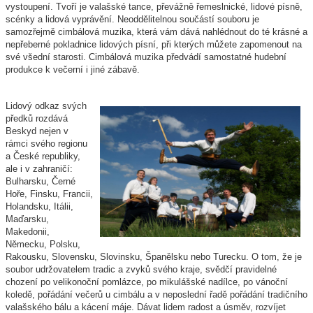
vystoupení. Tvoří je valašské tance, převážně řemeslnické, lidové písně,
scénky a lidová vyprávění. Neoddělitelnou součástí souboru je
samozřejmě cimbálová muzika, která vám dává nahlédnout do té krásné a
nepřeberné pokladnice lidových písní, při kterých můžete zapomenout na
své všední starosti. Cimbálová muzika předvádí samostatné hudební
produkce k večerní i jiné zábavě.
Lidový odkaz svých
předků rozdává
Beskyd nejen v
rámci svého regionu
a České republiky,
ale i v zahraničí:
Bulharsku, Černé
Hoře, Finsku, Francii,
Holandsku, Itálii,
Maďarsku,
Makedonii,
Německu, Polsku,
Rakousku, Slovensku, Slovinsku, Španělsku nebo Turecku. O tom, že je
soubor
udržovatelem tradic a zvyků svého kraje
, svědčí pravidelné
chození po velikonoční pomlázce, po mikulášské nadílce, po vánoční
koledě, pořádání večerů u cimbálu a v neposlední řadě pořádání tradičního
valašského bálu a kácení máje. Dávat lidem radost a úsměv, rozvíjet