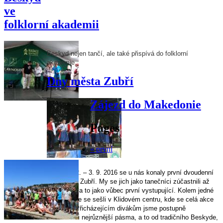
ve
folklorní akademii
Beskyd nejen tančí, ale také přispívá do folklorní
akademie
Dny města Zubří
Zájezd do Makedonie
Pages
« první
Ve dnech 2. – 3. 9. 2016 se u nás konaly první dvoudenní
Dny města Zubří. My se jich jako tanečníci zúčastnili až
druhý den, a to jako vůbec první vystupující. Kolem jedné
hodiny jsme se sešli v Klidovém centru, kde se celá akce
pořádala. Přicházejícím divákům jsme postupně
zatancovali nejrůznější pásma, a to od tradičního Beskyde,