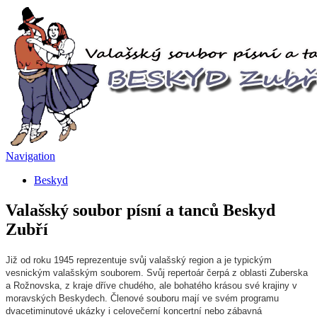
Navigation
Beskyd
Valašský soubor písní a tanců Beskyd
Zubří
Již od roku 1945 reprezentuje svůj valašský region a je typickým
vesnickým valašským souborem. Svůj repertoár čerpá z oblasti Zuberska
a Rožnovska, z kraje dříve chudého, ale bohatého krásou své krajiny v
moravských Beskydech. Členové souboru mají ve svém programu
dvacetiminutové ukázky i celovečerní koncertní nebo zábavná