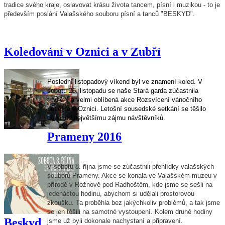
tradice svého kraje, oslavovat krásu života tancem, písní i muzikou - to je
především poslání Valašského souboru písní a tanců "BESKYD".
Koledování v Oznici a v Zubří
Poslední listopadový víkend byl ve znamení koled. V
sobotu 26. listopadu se naše Stará garda zúčastnila
tradiční a velmi oblíbená akce Rozsvícení vánočního
betléma v Oznici. Letošní sousedské setkání se těšilo
doposud největšímu zájmu návštěvníků.
Prameny 2016
V sobotu 8. října jsme se zúčastnili přehlídky valašských
souborů Prameny. Akce se konala ve Valašském muzeu v
přírodě v Rožnově pod Radhoštěm
, kde jsme se sešli na
jedenáctou hodinu, abychom si udělali prostorovou
zkoušku. Ta proběhla bez jakýchkoliv problémů, a tak jsme
se jen těšili na samotné vystoupení. Kolem druhé hodiny
Beskyd
jsme už byli dokonale nachystaní a připravení.