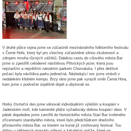
V druhé půlce srpna jsme se zúčastnili mezinárodního folklorního festivalu
v Černé Hoře, který byl pro všechny zúčastněné silnou zkušeností a
zdrojem mnoha různých zážitků. Dalekou cestu do cílového města Bar
jsme si zpestřili celodenní návštěvou Plitvických jezer, která jsou
nejstarším a největším národním parkem Chorvatska. I přes deštivé
počasí byla návštěva parku jedinečná. Následující noc jsme strávili v
nedalekém klidném kempu. Brzy ráno jsme pak vyrazili směr Černá Hora,
kam jsme v podvečer úspěšně dojeli a ubytovali se.
Horký čtvrteční den jsme věnovali individuálním výletům a koupání v
Jaderském moři, kde kamenité pláže vyžadovaly dobrou koupací obuv. V
pátek dopoledne jsme zamířili do historického města Stari Bar tvořeného
zříceninami starobylého města, které bylo předchůdcem dnešního
přístavního města Bar, ve kterém se konal již zmiňovaný festival. Tou
dobou u některých propukly střevní a žaludeční potíže, které se