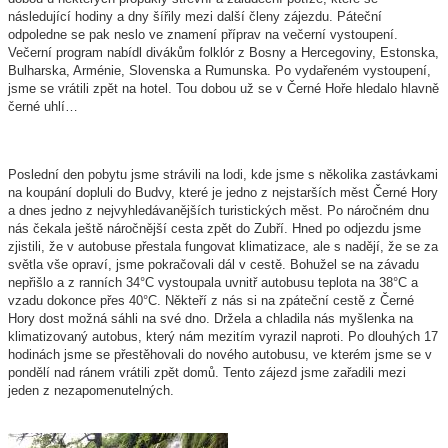
následující hodiny a dny šířily mezi další členy zájezdu. Páteční
odpoledne se pak neslo ve znamení příprav na večerní vystoupení.
Večerní program nabídl divákům folklór z Bosny a Hercegoviny, Estonska,
Bulharska, Arménie, Slovenska a Rumunska. Po vydařeném vystoupení,
jsme se vrátili zpět na hotel. Tou dobou už se v Černé Hoře hledalo hlavně
černé uhlí…
Poslední den pobytu jsme strávili na lodi, kde jsme s několika zastávkami
na koupání dopluli do Budvy, které je jedno z nejstarších měst Černé Hory
a dnes jedno z nejvyhledávanějších turistických měst. Po náročném dnu
nás čekala ještě náročnější cesta zpět do Zubří. Hned po odjezdu jsme
zjistili, že v autobuse přestala fungovat klimatizace, ale s nadějí, že se za
světla vše opraví, jsme pokračovali dál v cestě. Bohužel se na závadu
nepřišlo a z ranních 34°C vystoupala uvnitř autobusu teplota na 38°C a
vzadu dokonce přes 40°C. Někteří z nás si na zpáteční cestě z Černé
Hory dost možná sáhli na své dno. Držela a chladila nás myšlenka na
klimatizovaný autobus, který nám mezitím vyrazil naproti. Po dlouhých 17
hodinách jsme se přestěhovali do nového autobusu, ve kterém jsme se v
pondělí nad ránem vrátili zpět domů. Tento zájezd jsme zařadili mezi
jeden z nezapomenutelných.