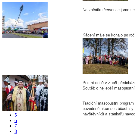
Na začátku července jsme se z
Kácení máje se konalo po roč
Postní době v Zubří předcháze
Soutěž o nejlepší masopustní
Tradiční masopustní program 
povedené akce se zúčastnily
návštěvníků a stánkařů navod
5
6
7
8