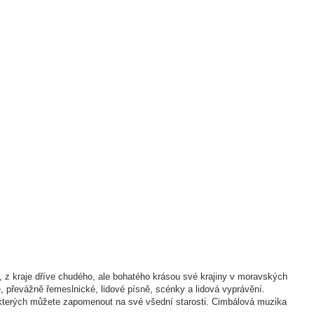
 z kraje dříve chudého, ale bohatého krásou své krajiny v moravských
 převážně řemeslnické, lidové písně, scénky a lidová vyprávění.
i kterých můžete zapomenout na své všední starosti. Cimbálová muzika