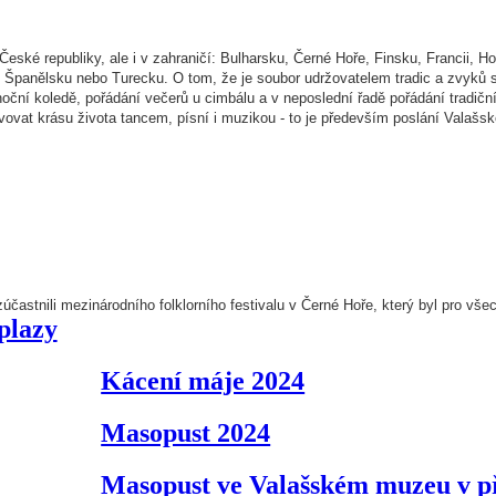
ké republiky, ale i v zahraničí: Bulharsku, Černé Hoře, Finsku, Francii, Hola
 Španělsku nebo Turecku. O tom, že je soubor
udržovatelem tradic a zvyků 
oční koledě, pořádání večerů u cimbálu a v neposlední řadě pořádání tradičn
avovat krásu života tancem, písní i muzikou - to je především poslání Valašs
účastnili mezinárodního folklorního festivalu v Černé Hoře, který byl pro v
plazy
Kácení máje 2024
Masopust 2024
Masopust ve Valašském muzeu v p