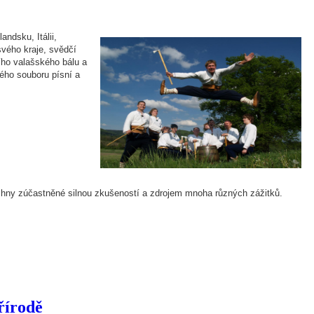
ndsku, Itálii,
svého kraje
, svědčí
ího valašského bálu a
kého souboru písní a
šechny zúčastněné silnou zkušeností a zdrojem mnoha různých zážitků.
řírodě