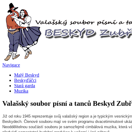
Navigace
Malý Beskyd
Beskyďáčci
Stará garda
Muzika
Valašský soubor písní a tanců Beskyd Zubř
Již od roku 1945 reprezentuje svůj valašský region a je typickým vesnick
Beskydech. Členové souboru mají ve svém programu dvacetiminutové ukázky 
Neoddělitelnou součástí souboru je samozřejmě cimbálová muzika, která vá