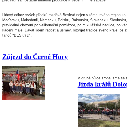
předvádí samostatné hudební produkce k večerní i jiné zábavě.
Lidový odkaz svých předků rozdává Beskyd nejen v rámci svého regionu a Čes
Maďarsku, Makedonii, Německu, Polsku, Rakousku, Slovensku, Slovinsku,
pravidelné chození po velikonoční pomlázce, po mikulášské nadílce, po ván
kácení máje. Dávat lidem radost a úsměv, rozvíjet tradice svého kraje, osl
tanců "BESKYD".
Zájezd do Černé Hory
V druhé půlce srpna jsme se z
Jízda králů Dolo