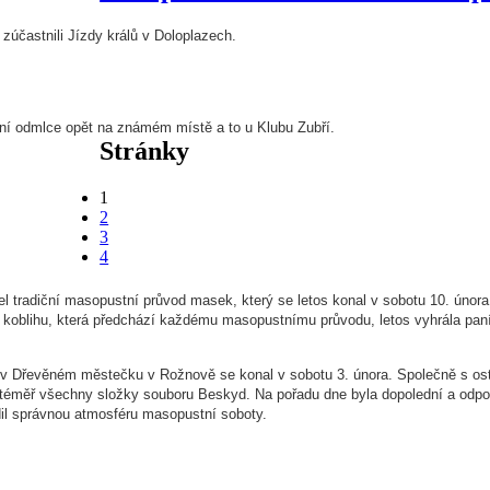
účastnili Jízdy králů v Doloplazech.
ní odmlce opět na známém místě a to u Klubu Zubří.
Stránky
1
2
3
4
l tradiční masopustní průvod masek, který se letos konal v sobotu 10. února
 koblihu, která předchází každému masopustnímu průvodu, letos vyhrála pan
v Dřevěném městečku v Rožnově se konal v sobotu 3. února. Společně s osta
 téměř všechny složky souboru Beskyd. Na pořadu dne byla dopolední a od
il správnou atmosféru masopustní soboty.