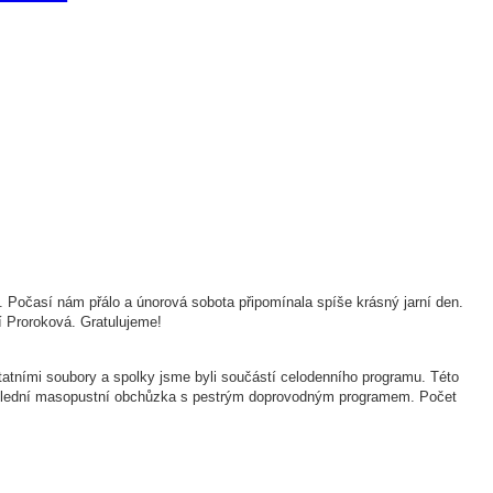
. Počasí nám přálo a únorová sobota připomínala spíše krásný jarní den.
í Proroková. Gratulujeme!
tními soubory a spolky jsme byli součástí celodenního programu. Této
polední masopustní obchůzka s pestrým doprovodným programem. Počet