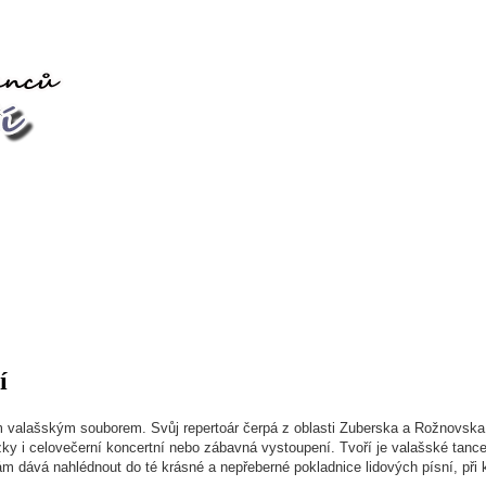
í
ým valašským souborem. Svůj repertoár čerpá z oblasti Zuberska a Rožnovska,
i celovečerní koncertní nebo zábavná vystoupení. Tvoří je valašské tance,
m dává nahlédnout do té krásné a nepřeberné pokladnice lidových písní, př